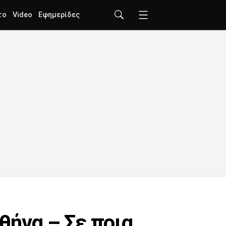
το
Video
Εφημερίδες
θήνα – Σε ποια