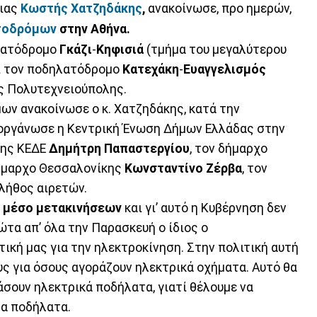
ειας
Κωστής Χατζηδάκης
,
ανακοίνωσε, προ ημερών,
τοδρόμων
στην
Αθήνα
.
ηλατόδρομο
Γκάζι
-
Κηφισιά
(τμήμα του μεγαλύτερου
ι τον ποδηλατόδρομο
Κατεχάκη
-
Ευαγγελισμός
ς Πολυτεχνειούπολης.
ν ανακοίνωσε ο κ. Χατζηδάκης, κατά την
οργάνωσε η Κεντρική Ένωση Δήμων Ελλάδας στην
της ΚΕΔΕ
Δημήτρη Παπαστεργίου
, τον δήμαρχο
δήμαρχο Θεσσαλονίκης
Κωνσταντίνο Ζέρβα
, τον
λήθος αιρετών.
ό μέσο μετακινήσεων
και γι’ αυτό η Κυβέρνηση δεν
ώτα απ’ όλα την Παρασκευή ο ίδιος ο
ική μας για την ηλεκτροκίνηση. Στην πολιτική αυτή
υς για όσους αγοράζουν ηλεκτρικά οχήματα. Αυτό θα
άσουν ηλεκτρικά ποδήλατα, γιατί θέλουμε να
τα ποδήλατα.