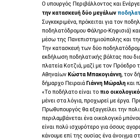
Ο υπουργός Περιβάλλοντος και Ενέργ
την
κατασκευή
δύο
μεγάλων
ποδηλα
Συγκεκριμένα, πρόκειται για τον ποδ
ποδηλατόδρομου Φάληρο-Κηφισιά) κα
μέσω της Πανεπιστημιούπολης και τη
Την κατασκευή των δύο ποδηλατόδρομω
εκδήλωση ποδηλατικής βόλτας που δι
πλατεία Κοτζιά, μαζί με τον Πρόεδρο 
Αθηναίων
Κώστα Μπακογιάννη
, τον 
δήμαρχο Πειραιά
Γιάννη Μώραλη
και π
«Το ποδήλατο είναι το
πιο οικολογικ
μένει στα λόγια, προχωρεί με έργα. Πρ
Πρωθυπουργός θα εξαγγείλει την πολιτ
περιλαμβάνεται ένα οικολογικό μπόνο
είναι πολύ ισχυρότερο για όσους αγορ
κάνουμε επί της ουσίας ένα άνοιγμα σ