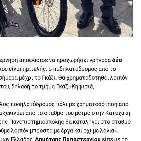
υβέρνηση αποφάσισε να προχωρήσει γρήγορα
δύο
 που είναι ημιτελής: ο ποδηλατόδρομος από το
σήμερα μέχρι το Γκάζι. Θα χρηματοδοτηθεί λοιπόν
του, δηλαδή το τμήμα Γκάζι-Κηφισιά,
λλος ποδηλατόδρομος πάλι με χρηματοδότηση από
Θα ξεκινάει από το σταθμό του μετρό στην Κατεχάκη
 της Πανεπιστημιούπολης θα καταλήγει στο σταθμό
με λοιπόν μπροστά με έργα και όχι με λόγια».
ήμων Ελλάδος,
Δημήτρης Παπαστεργίου
είπε με τη