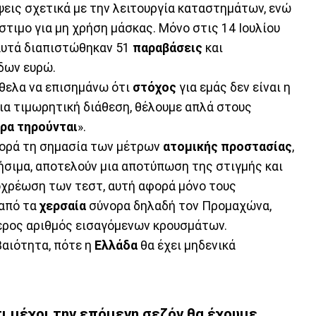
ψεις σχετικά με την λειτουργία καταστημάτων, ενώ
τιμο για μη χρήση μάσκας. Μόνο στις 14 Ιουλίου
 αυτά διαπιστώθηκαν 51
παραβάσεις
και
δων ευρώ.
θελα να επισημάνω ότι
στόχος
για εμάς δεν είναι η
ια τιμωρητική διάθεση, θέλουμε απλά στους
τρα
τηρούνται
».
 φορά τη σημασία των μέτρων
ατομικής
προστασίας
,
χρήσιμα, αποτελούν μια αποτύπωση της στιγμής και
ποχρέωση των τεστ, αυτή αφορά μόνο τους
 από τα
χερσαία
σύνορα δηλαδή τον Προμαχώνα,
τερος αριθμός εισαγόμενων κρουσμάτων.
βαιότητα, πότε η
Ελλάδα
θα έχει μηδενικά
 μέχρι την επόμενη σεζόν θα έχουμε