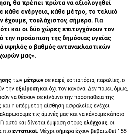
ηση, θα πρέπει πρώτα να αξιολογηθεί
ε κάθε ενέργεια, κάθε μέτρο, το τελικό
 έχουμε, τουλάχιστον, σήμερα. Για
 ότι και οι δύο χώρες επιτυγχάνουν τον
πό την προάσπιση της δημόσιας υγείας
κά υψηλός ο βαθμός αντανακλαστικών
 χωρών μας».
ησης
των
μέτρων
σε καφέ, εστιατόρια, παραλίες, ο
ούν την
εξαίρεση
και όχι τον κανόνα. Δεν παύει, όμως,
ορούν να θέσουν σε κίνδυνο την προσπάθεια της
 και η υπέρμετρη αίσθηση ασφαλείας ενέχει
 χαλαρώσουμε τις άμυνές μας και να κάνουμε κάποιο
 Γι αυτό και δίνεται έμφαση στους
ελέγχους
, οι
α πιο
εντατικοί
. Μέχρι σήμερα έχουν βεβαιωθεί 155