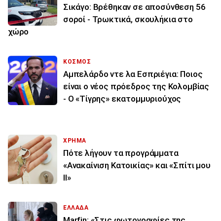
Σικάγο: Βρέθηκαν σε αποσύνθεση 56
σοροί - Τρωκτικά, σκουλήκια στο
χώρο
ΚΟΣΜΟΣ
Αμπελάρδο ντε λα Εσπριέγια: Ποιος
είναι ο νέος πρόεδρος της Κολομβίας
- Ο «Τίγρης» εκατομμυριούχος
ΧΡΗΜΑ
Πότε λήγουν τα προγράμματα
«Ανακαίνιση Κατοικίας» και «Σπίτι μου
ΙΙ»
ΕΛΛΑΔΑ
Marfin: «Στις φωτογραφίες της