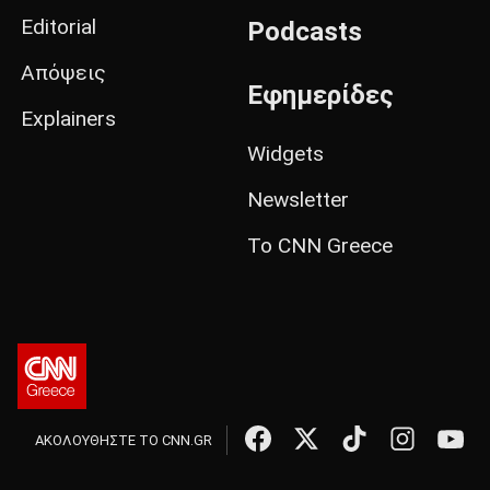
Editorial
Podcasts
Απόψεις
Εφημερίδες
Explainers
Widgets
Newsletter
Το CNN Greece
ΑΚΟΛΟΥΘΗΣΤΕ ΤΟ CNN.GR