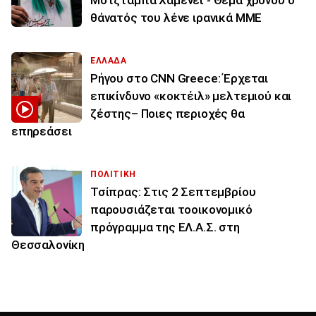
Μοτζτάμπα Χαμενεΐ - Θέμα χρόνου ο
θάνατός του λένε ιρανικά ΜΜΕ
ΕΛΛΑΔΑ
Ρήγου στο CNN Greece: Έρχεται
επικίνδυνο «κοκτέιλ» μελτεμιού και
ζέστης– Ποιες περιοχές θα
επηρεάσει
ΠΟΛΙΤΙΚΗ
Τσίπρας: Στις 2 Σεπτεμβρίου
παρουσιάζεται τοοικονομικό
πρόγραμμα της ΕΛ.Α.Σ. στη
Θεσσαλονίκη