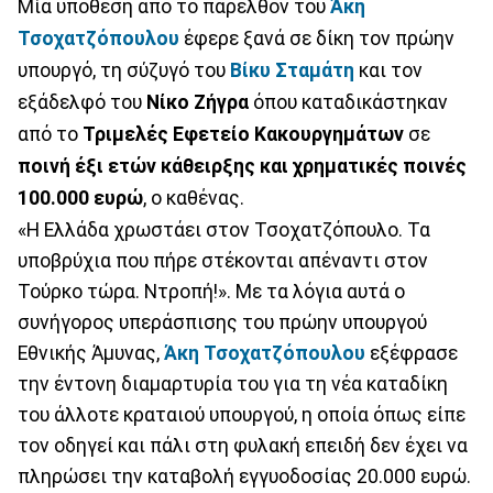
Μία υπόθεση από το παρελθόν του
Άκη
Τσοχατζόπουλου
έφερε ξανά σε δίκη τον πρώην
υπουργό, τη σύζυγό του
Βίκυ Σταμάτη
και τον
εξάδελφό του
Νίκο Ζήγρα
όπου καταδικάστηκαν
από το
Τριμελές Εφετείο Κακουργημάτων
σε
ποινή έξι ετών κάθειρξης και χρηματικές ποινές
100.000 ευρώ
, ο καθένας.
«Η Ελλάδα χρωστάει στον Τσοχατζόπουλο. Τα
υποβρύχια που πήρε στέκονται απέναντι στον
Τούρκο τώρα. Ντροπή!». Με τα λόγια αυτά ο
συνήγορος υπεράσπισης του πρώην υπουργού
Εθνικής Άμυνας,
Άκη Τσοχατζόπουλου
εξέφρασε
την έντονη διαμαρτυρία του για τη νέα καταδίκη
του άλλοτε κραταιού υπουργού, η οποία όπως είπε
τον οδηγεί και πάλι στη φυλακή επειδή δεν έχει να
πληρώσει την καταβολή εγγυοδοσίας 20.000 ευρώ.