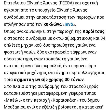
Επιτελείου Εθνικής Άμυνας (ΓΕΕΘΑ) και σχετική
έγκριση από το υπουργείο Εθνικής Άμυνας
συνδράμει στην αποκατάσταση των περιοχών που
επλήγησαν από τον
κυκλώνα
«
Ιανό
».
Όπως ανακοινώθηκε, στην περιοχή της
Καρδίτσας
,
ο στρατός συνδράμει με οκτώ αξιωματικούς και 34
οπλίτες μηχανικού, δύο προωθητές γαιών, ένα
φορτωτή γαιών, δύο εκστραφείς τάφρων, έναν
οδοστρωτήρα, έναν ισοπεδωτή γαιών, ένα
ανατρεπόμενο, δύο ρυμουλκά, ένα περονοφόρο
ανυψωτικό μηχάνημα, ένα όχημα περισυλλογής και
τρία
οχήματα γενικής χρήσης 30 τόνων
.
Στο πλαίσιο της συνδρομής του στρατού ξηράς
κατασκευάστηκε μεταφερόμενη γέφυρα τύπου
«Μπέιλι» στην περιοχή «Καραϊσκάκη» του δήμου
Μουζακίου, ενώ σε εξέλιξη βρίσκεται η κατασκευή