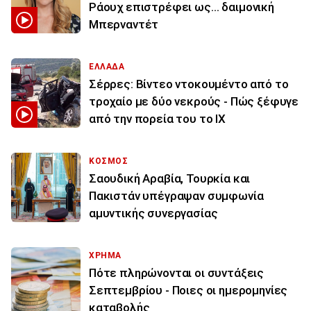
Ράουχ επιστρέφει ως… δαιμονική
Μπερναντέτ
ΕΛΛΑΔΑ
Σέρρες: Βίντεο ντοκουμέντο από το
τροχαίο με δύο νεκρούς - Πώς ξέφυγε
από την πορεία του το ΙΧ
ΚΟΣΜΟΣ
Σαουδική Αραβία, Τουρκία και
Πακιστάν υπέγραψαν συμφωνία
αμυντικής συνεργασίας
ΧΡΗΜΑ
Πότε πληρώνονται οι συντάξεις
Σεπτεμβρίου - Ποιες οι ημερομηνίες
καταβολής