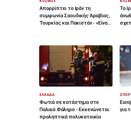
ΚΟΣΜΟΣ
ΚΟΣΜ
Απορρίπτει το Ιράν τη
Το Ι
συμφωνία Σαουδικής Αραβίας,
άνωθ
Τουρκίας και Πακιστάν - «Είναι
σχετ
μόνο στα χαρτιά»
πρόο
ΕΛΛΑΔΑ
ΣΠΟΡ
Φωτιά σε κατάστημα στο
Euro
Παλαιό Φάληρο - Εκκενώνεται
για 
προληπτικά πολυκατοικία