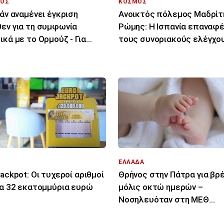
ΟΣ
ΚΟΣΜΟΣ
ράν αναμένει έγκριση
Ανοικτός πόλεμος Μαδρίτ
εν για τη συμφωνία
Ρώμης: Η Ισπανία επαναφέ
ικά με το Ορμούζ - Για
τους συνοριακούς ελέγχο
δο μιλούν οι ΗΠΑ
για τους Ιταλούς
ΕΛΛΑΔΑ
jackpot: Οι τυχεροί αριθμοί
Θρήνος στην Πάτρα για β
τα 32 εκατoμμύρια ευρώ
μόλις οκτώ ημερών –
Νοσηλευόταν στη ΜΕΘ
Νεογνών