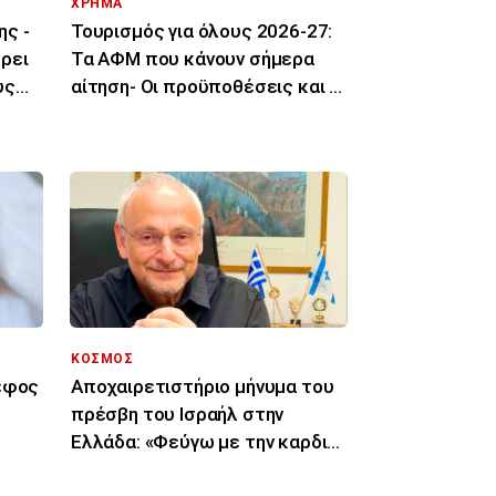
ΧΡΗΜΑ
ης -
Τουρισμός για όλους 2026-27:
ρει
Τα ΑΦΜ που κάνουν σήμερα
υς
αίτηση- Οι προϋποθέσεις και οι
δικαιούχοι
ΚΟΣΜΟΣ
Αποχαιρετιστήριο μήνυμα του
ρέφος
πρέσβη του Ισραήλ στην
Ελλάδα: «Φεύγω με την καρδιά
γεμάτη ευγνωμοσύνη»