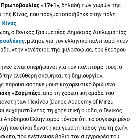
 Πρωτοβουλίας «17+1»
, δηλαδή των χωρών της
ι της Κίνας, που πραγματοποιήθηκε στην πόλη
ς
Κίνας
.
ωση, ο Γενικός Γραμματέας Δημόσιας Διπλωματίας
υσουλάκης
, μίλησε για τον ελληνικό πολιτισμό, «τον
άδα, «την γενέτειρα της φιλοσοφίας, του θεάτρου
ηνες είναι υπερήφανοι για τον πολιτισμό τους, ο
 την ελεύθερη σκέψη και τη δημιουργία».
ης παρουσιάστηκε μουσικοχορευτικό δρώμενο
ράκη «Ζορμπάς»
, από τη χορευτική ομάδα του
ιονοτήτων Πεκίνου (Dance Academy of Minzu
και ευχαριστώντας τη χορευτική ομάδα, ο Γενικός
 Απόδημου Ελληνισμού τόνισε ότι το συγκεκριμένο
χή που είναι δυνατή και γεμάτη πάθος για τη ζωή».
όσωπο, που ενέπνευσε βαθιά τον συγγραφέα του