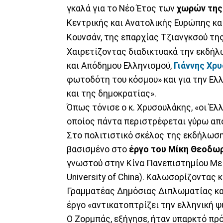
γκαλά για το Νέο Έτος των
χωρών της
Κεντρικής και Ανατολικής Ευρώπης κα
Κουνσάν, της επαρχίας Τζιανγκσού τη
Χαιρετίζοντας διαδικτυακά την εκδήλ
και Απόδημου Ελληνισμού,
Γιάννης Χρ
φωτοδότη του κόσμου» και για την Ελλ
και της δημοκρατίας».
Όπως τόνισε ο κ. Χρυσουλάκης, «οι Έλλ
οποίος πάντα περιστρέφεται γύρω από
Στο πολιτιστικό σκέλος της εκδήλωσ
βασισμένο στο
έργο του Μίκη Θεοδω
γνωστού στην Κίνα Πανεπιστημίου Με
University of China). Καλωσορίζοντας 
Γραμματέας Δημόσιας Διπλωματίας και
έργο «αντικατοπτρίζει την ελληνική ψυ
Ο Ζορμπάς, εξήγησε, ήταν υπαρκτό πρ