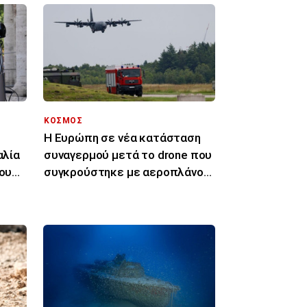
ΚΟΣΜΟΣ
Η Ευρώπη σε νέα κατάσταση
αλία
συναγερμού μετά το drone που
του
συγκρούστηκε με αεροπλάνο
στη Γερμανία