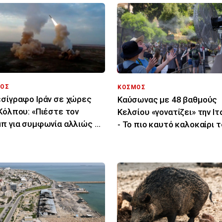
ΟΣ
ΚΟΣΜΟΣ
σίγραφο Ιράν σε χώρες
Καύσωνας με 48 βαθμούς
Κόλπου: «Πιέστε τον
Κελσίου «γονατίζει» την Ιτ
π για συμφωνία αλλιώς θα
- Το πιο καυτό καλοκαίρι 
χτυπήσουμε»
τελευταίου αιώνα