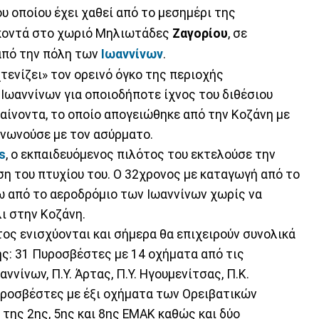
ου οποίου έχει χαθεί από το μεσημέρι της
οντά στο χωριό Μηλιωτάδες
Ζαγορίου
, σε
από την πόλη των
Ιωαννίνων
.
τενίζει» τον ορεινό όγκο της περιοχής
Ιωαννίνων για οποιοδήποτε ίχνος του διθέσιου
αίνοντα, το οποίο απογειώθηκε από την Κοζάνη με
ινωνούσε με τον ασύρματο.
s
, ο εκπαιδευόμενος πιλότος του εκτελούσε την
ση του πτυχίου του. Ο 32χρονος με καταγωγή από το
νω από το αεροδρόμιο των Ιωαννίνων χωρίς να
ι στην Κοζάνη.
ος ενισχύονται και σήμερα θα επιχειρούν συνολικά
ς: 31 Πυροσβέστες με 14 οχήματα από τις
ννίνων, Π.Υ. Άρτας, Π.Υ. Ηγουμενίτσας, Π.Κ.
υροσβέστες με έξι οχήματα των Ορειβατικών
 της 2ης, 5ης και 8ης ΕΜΑΚ καθώς και δύο