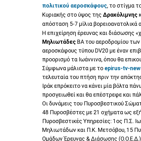
πολιτικού αεροσκάφους
, το στίγμα τ
Κυριακής στο ύψος της
Δρακόλιμνης
κ
απόσταση 5-7 μίλια βορειοανατολικά 
Η επιχείρηση έρευνας και διάσωσης «χ
Μηλιωτάδες
ΒΑ του αεροδρομίου των 
αεροσκάφους τύπου DV20 με έναν επιβ
προορισμό τα Ιωάννινα, όπου θα επικο
Σύμφωνα μάλιστα με το
epirus-tv-new
τελευταία του πτήση πριν την απόκτη
Ιράκ επρόκειτο να κάνει μία βόλτα πά
προσγειωθεί και θα επέστρεφε και πάλ
Οι δυνάμεις του Πυροσβεστικού Σώματ
48 Πυροσβέστες με 21 οχήματα ως εξή
Πυροσβεστικές Υπηρεσίες: 1ος Π.Σ. Ιωα
Μηλιωτάδων και Π.Κ. Μετσόβου, 15 Π
Ομάδων Έρευνας & Διάσωσης (Ο.Ο.Ε.Δ.)