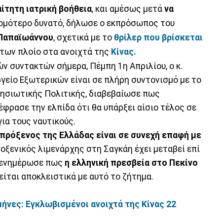
ίτητη ιατρική βοήθεια
, και αμέσως μετά
να
τομότερο δυνατό, δήλωσε ο εκπρόσωπος του
Παπαϊωάννου
, σχετικά με το
θρίλερ που βρίσκεται
των πλοίο στα ανοιχτά της
Κίνας.
 συντακτών σήμερα, Πέμπη 1η Απριλίου, ο κ.
είο Εξωτερικών είναι σε πλήρη συντονισμό με το
Νησιωτικής Πολιτικής, διαβεβαίωσε πως
έφρασε την ελπίδα ότι θα υπάρξει αίσιο τέλος σε
ια τους ναυτικούς.
 πρόξενος της Ελλάδας είναι σε συνεχή επαφή με
ροξενικός λιμενάρχης στη Σαγκάη έχει μεταβεί επί
, ενημέρωσε πως
η ελληνική πρεσβεία στο Πεκίνο
είται αποκλειστικά με αυτό το ζήτημα.
νες: Εγκλωβισμένοι ανοιχτά της Κίνας 22