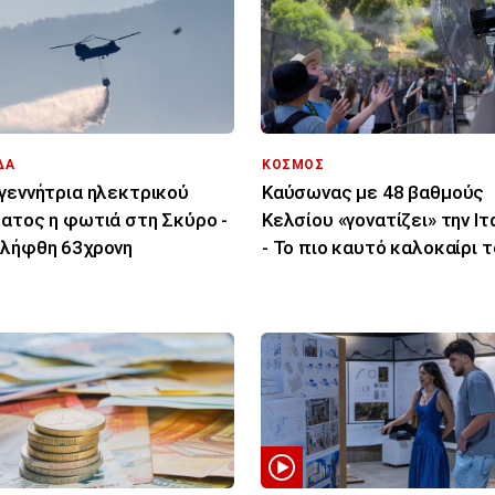
ΔΑ
ΚΟΣΜΟΣ
γεννήτρια ηλεκτρικού
Καύσωνας με 48 βαθμούς
ατος η φωτιά στη Σκύρο -
Κελσίου «γονατίζει» την Ιτ
λήφθη 63χρονη
- Το πιο καυτό καλοκαίρι 
τελευταίου αιώνα