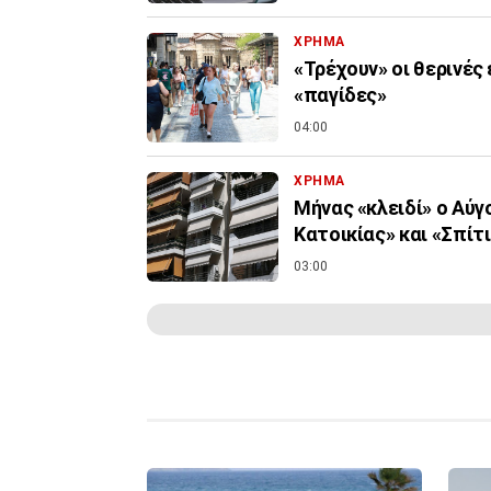
ΧΡΗΜΑ
«Τρέχουν» οι θερινές
«παγίδες»
04:00
ΧΡΗΜΑ
Μήνας «κλειδί» ο Αύγ
Κατοικίας» και «Σπίτι 
03:00