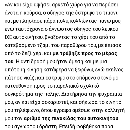
«Αν και είχα αφήσει αρκετό χώρο για να περάσει
άνετα η κούρσα, ο οδηγός της έστριψε το τιμόνι
και με πλησίασε πάρα πολύ, κολλώντας πάνω μου,
ενώ ταυτόχρονα ο άγνωστος οδηγός του λευκού
ΙΧΕ αυτοκινήτου, βγάζοντας το χέρι του από το
κατεβασμένο τζάμι του παραθύρου του, με έπιασε
από το δεξί χέρι και
με τράβηξε προς το μέρος
του
. Η αντίδρασή μου ήταν άμεση και με μια
απότομη κίνηση κατάφερα να ξεφύγω, ενώ εκείνος
πάτησε γκάζι και έστριψε στο επόμενο στενό με
κατεύθυνση προς το παραλιακό σχολικό
συγκρότημα της πόλης. Διατήρησα την ψυχραιμία
μου, αν και είχα σοκαριστεί, και σήκωσα το κινητό
μου τηλέφωνο, όπου έγραψα αμέσως στην κολλητή
μου τον
αριθμό της πινακίδας του αυτοκινήτου
του άγνωστου δράστη. Επειδή φοβήθηκα πάρα