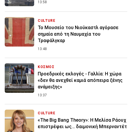
13:58
CULTURE
Το Μουσείο του Νιούκαστλ αγόρασε
σημαία από τη Ναυμαχία του
Τραφάλγκαρ
13:48
ΚΟΣΜΟΣ
Προεδρικές εκλογές - Γαλλία: Η χώρα
«δεν θα ανεχθεί καμιά απόπειρα ξένης
ανάμειξης»
13:37
CULTURE
«The Big Bang Theory»: Η Μελίσα Ράουχ
επιστρέφει ως… δαιμονική Μπερναντέτ