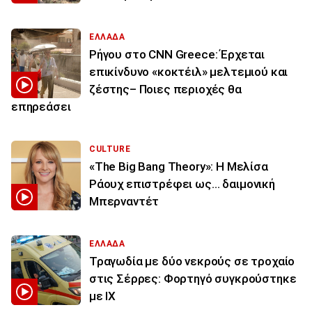
ΕΛΛΑΔΑ
Ρήγου στο CNN Greece: Έρχεται
επικίνδυνο «κοκτέιλ» μελτεμιού και
ζέστης– Ποιες περιοχές θα
επηρεάσει
CULTURE
«The Big Bang Theory»: Η Μελίσα
Ράουχ επιστρέφει ως… δαιμονική
Μπερναντέτ
ΕΛΛΑΔΑ
Τραγωδία με δύο νεκρούς σε τροχαίο
στις Σέρρες: Φορτηγό συγκρούστηκε
με ΙΧ