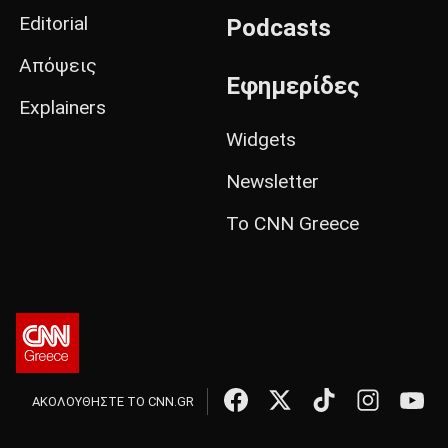
Editorial
Podcasts
Απόψεις
Εφημερίδες
Explainers
Widgets
Newsletter
Το CNN Greece
ΑΚΟΛΟΥΘΗΣΤΕ ΤΟ CNN.GR