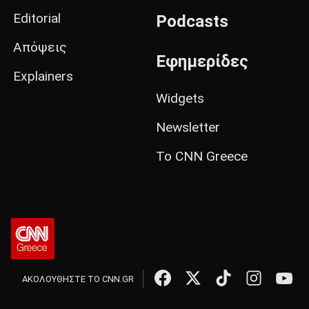
Editorial
Podcasts
Απόψεις
Εφημερίδες
Explainers
Widgets
Newsletter
Το CNN Greece
ΑΚΟΛΟΥΘΗΣΤΕ ΤΟ CNN.GR