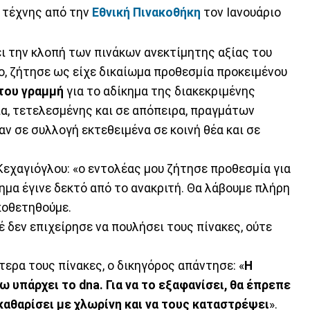
 τέχνης από την
Εθνική Πινακοθήκη
τον Ιανουάριο
ι την κλοπή των πινάκων ανεκτίμητης αξίας του
o, ζήτησε ως είχε δικαίωμα προθεσμία προκειμένου
του γραμμή
για το αδίκημα της διακεκριμένης
α, τετελεσμένης και σε απόπειρα, πραγμάτων
ν σε συλλογή εκτεθειμένα σε κοινή θέα και σε
εχαγιόγλου: «ο εντολέας μου ζήτησε προθεσμία για
τημα έγινε δεκτό από το ανακριτή. Θα λάβουμε πλήρη
ποθετηθούμε.
έ δεν επιχείρησε να πουλήσει τους πίνακες, ούτε
ερα τους πίνακες, ο δικηγόρος απάντησε: «
Η
νω υπάρχει το
dna
. Για να το εξαφανίσει, θα έπρεπε
 καθαρίσει με χλωρίνη και να τους καταστρέψει
».