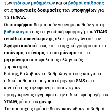
των
ειδικών μαθημάτων
και οι
βαθμοί επίδοσης
στις
πρακτικές δοκιμασίες
των
υποψηφίων
για
τα
ΤΕΦΑΑ
.
Οι
υποψήφιοι
θα μπορούν να ενημερωθούν για τη
βαθμολογία
τους στην ειδική εφαρμογή του
ΥΠΑΙΘ
results.it.minedu.gov.gr
, πληκτρολογώντας τον
8ψήφιο κωδικό
τους και το αρχικό γράμμα από το
επώνυμο
, το
όνομα
, το
πατρώνυμο
και το
μητρώνυμο
σε κεφαλαίους ελληνικούς
χαρακτήρες.
Επίσης, θα λάβουν τη βαθμολογία τους και για τα
ειδικά μαθήματα με γραπτό μήνυμα
SMS
στο
κινητό τους τηλέφωνο, εφόσον έχουν
προηγουμένως εγγραφεί στην ειδική εφαρμογή του
ΥΠΑΙΘ
, μέσω του
gov.gr.
Τις προσεχείς ημέρες θα ανακοινωθούν οι βαθμοί