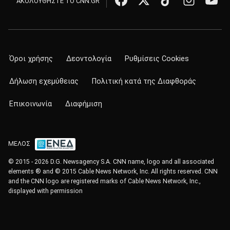
ΑΚΟΛΟΥΘΗΣΤΕ ΤΟ CNN.GR
Όροι χρήσης
Δεοντολογία
Ρυθμίσεις Cookies
Δήλωση εχεμύθειας
Πολιτική κατά της Διαφθοράς
Επικοινωνία
Διαφήμιση
ΜΕΛΟΣ
© 2015 - 2026 D.G. Newsagency S.A. CNN name, logo and all associated
elements ® and © 2015 Cable News Network, Inc. All rights reserved. CNN
and the CNN logo are registered marks of Cable News Network, Inc.,
displayed with permission