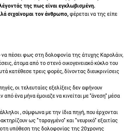
 λέγοντάς της πως είναι εγκλωβισμένη.
λά σιχαίνομαι τον άνθρωπο,
φέρεται να της είπε
 να πέσει φως στη δολοφονία της άτυχης Καρολάιν,
έσεις, άτομα από το στενό οικογενειακό κύκλο του
υτά κατέθεσε τρεις φορές, δίνοντας διευκρινίσεις
γές, οι τελευταίες εξελίξεις δεν αφήνουν
ν από ένα μήνα έμοιαζε να κινείται με "άνεση" μέσα
λληλοι , σύμφωνα με την ίδια πηγή, που έρχονται
ακτηρίζουν ως "ταραγμένο" και "νευρικό" εξαιτίας
ροτη υπόθεση της δολοφονίας της 20χρονης