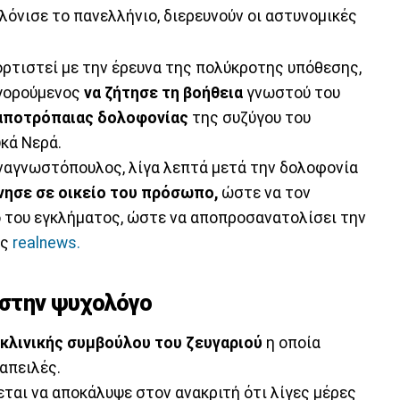
λόνισε το πανελλήνιο, διερευνούν οι αστυνομικές
ορτιστεί με την έρευνα της πολύκροτης υπόθεσης,
ηγορούμενος
να ζήτησε τη βοήθεια
γνωστού του
 αποτρόπαιας δολοφονίας
της συζύγου του
κά Νερά.
ναγνωστόπουλος, λίγα λεπτά μετά την δολοφονία
ησε σε οικείο του πρόσωπο,
ώστε να τον
ο του εγκλήματος, ώστε να αποπροσανατολίσει την
ης
realnews.
 στην ψυχολόγο
κλινικής συμβούλου του ζευγαριού
η οποία
απειλές.
ται να αποκάλυψε στον ανακριτή ότι λίγες μέρες