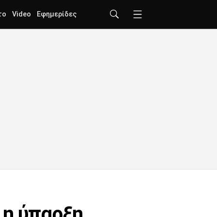
το
Video
Εφημερίδες
 η ύπαρξη