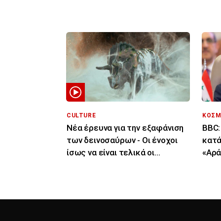
Αγίων Ισιδώρων
μόνο
CULTURE
ΚΟΣΜ
Νέα έρευνα για την εξαφάνιση
BBC:
των δεινοσαύρων - Οι ένοχοι
κατά
ίσως να είναι τελικά οι
«Αρά
μύκητες
μυστ
Άσα