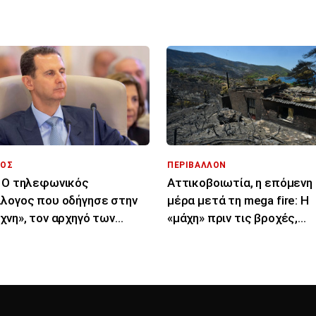
 στα χαρτιά»
εκατομμυριούχος
ΟΣ
ΠΕΡΙΒΑΛΛΟΝ
 Ο τηλεφωνικός
Αττικοβοιωτία, η επόμενη
λογος που οδήγησε στην
μέρα μετά τη mega fire: Η
χνη», τον αρχηγό των
«μάχη» πριν τις βροχές,
ικών υπηρεσιών του
αποζημιώσεις, αναδάσωσ
ντ