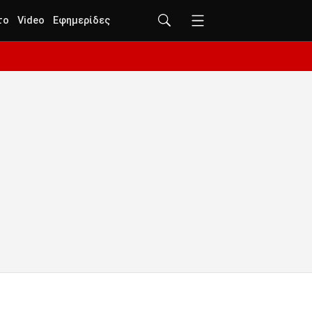
το
Video
Εφημερίδες