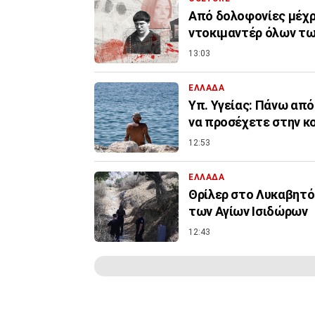
Από δολοφονίες μέχρι
ντοκιμαντέρ όλων τ
13:03
ΕΛΛΑΔΑ
Υπ. Υγείας: Πάνω από
να προσέχετε στην κ
12:53
ΕΛΛΑΔΑ
Θρίλερ στο Λυκαβητό:
των Αγίων Ισιδώρων
12:43