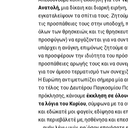
Ανατολή,
μια δίκαιη και διαρκή ειρήν
εγκαταλείψουν τα σπίτια τους. Ζητούμ
τις προσπάθειες τους στην υποδοχή,
όλων των θρησκειών, και τις θρησκευτ
προσφύγων) να εργάζονται για να συντ
υπάρχει η ανάγκη, επιμόνως ζητούμε 
να προσφέρουν την ιδιότητα του πρόσφ
προσπάθειες αρωγής τους και να συν
για τον άμεσο τερματισμό των συνεχ
Η Ευρώπη αντιμετωπίζει σήμερα μία α
το τέλος του Δευτέρου Παγκοσμίου Πο
πρόκλησης, κάνουμε
έκκληση σε όλου
τα λόγια του Κυρίου
, σύμφωνα με τα ο
και εδώκατέ μοι φαγείν, εδίψησα και ε
και περιεβάλετέ με, ησθένησα και επε
....αμήν λέγω υμίν, εφ΄όσον εποιήσατ