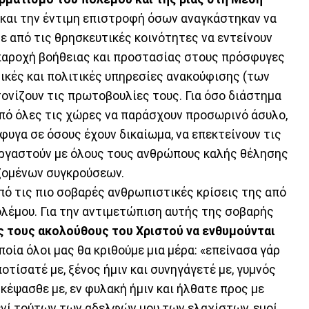
η, και την έντιμη επιστροφή όσων αναγκάστηκαν να
ε από τις θρησκευτικές κοινότητες να εντείνουν
 παροχή βοήθειας και προστασίας στους πρόσφυγες
ικές και πολιτικές υπηρεσίες ανακούφισης (των
ονίζουν τις πρωτοβουλίες τους. Για όσο διάστημα
από όλες τις χώρες να παράσχουν προσωρινό άσυλο,
υγα σε όσους έχουν δικαίωμα, να επεκτείνουν τις
εργαστούν με όλους τους ανθρώπους καλής θέλησης
ιζομένων συγκρούσεων.
πό τις πιο σοβαρές ανθρωπιστικές κρίσεις της από
λέμου. Για την αντιμετώπιση αυτής της σοβαρής
ς τους ακολούθους του Χριστού να ενθυμούνται
ποία όλοι μας θα κριθούμε μια μέρα: «επείνασα γάρ
ποτίσατέ με, ξένος ήμιν και συνηγάγετέ με, γυμνός
σκέψασθε με, εν φυλακή ήμιν και ήλθατε προς με
ε ενί τούτων των αδελφών μου των ελαχίστων, εμοί