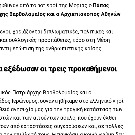
πηύθυναν από το hot spot της Μόριας ο
Πάπας
ρχης Βαρθολομαίος και ο Αρχιεπίσκοπος Αθηνών
νοι, χρειάζονται διπλωματικές, πολιτικές και
και συλλογικές προσπάθειες, τόσο στη Μέση
 αντιμετώπιση της ανθρωπιστικής κρίσης.
ία εξέδωσαν οι τρεις προκαθήμενοι
νικός Πατριάρχης Βαρθολομαίος και ο
δος Ιερώνυμος, συναντηθήκαμε στο ελληνικό νησί
θειά ανησυχία μας για την τραγική κατάσταση των
τών και των αιτούντων άσυλο, που έχουν έλθει
ουν από καταστάσεις συγκρούσεων και, σε πολλές
α την επιβίωσή τους. Η παγκόσμια κοινή γνώμη δεν