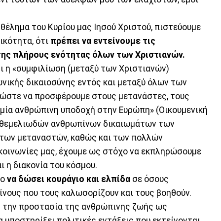
θέλημα του Κυρίου μας Ιησού Χριστού, πιστεύουμε
ικότητα, ότι
πρέπει να εντείνουμε τις
της πλήρους ενότητας όλων των Χριστιανών.
ι η «συμφιλίωση (μεταξύ των Χριστιανών)
νικής δικαιοσύνης εντός και μεταξύ όλων των
ς, ώστε να προσφέρουμε στους μετανάστες, τους
, μία ανθρώπινη υποδοχή στην Ευρώπη» (Οικουμενική
ν θεμελιωδών ανθρωπίνων δικαιωμάτων των
 των μεταναστών, καθώς και των πολλών
οινωνίες μας, έχουμε ως στόχο να εκπληρώσουμε
ι η διακονία του κόσμου.
χο
να δώσει κουράγιο και ελπίδα
σε όσους
ίνους που τους καλωσορίζουν και τους βοηθούν.
η την προστασία της ανθρώπινης ζωής ως
α υποστηρίξει πολιτικές εντάξεις που εκτείνονται