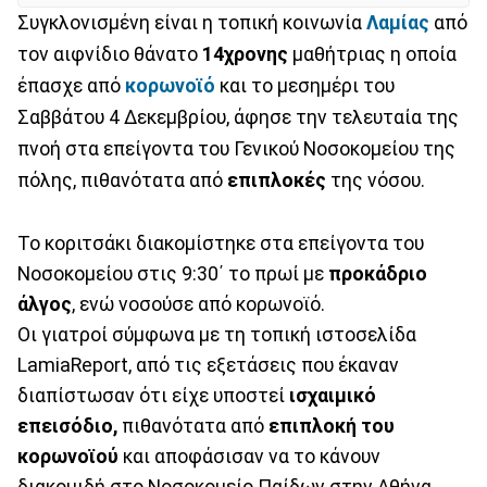
Συγκλονισμένη είναι η τοπική κοινωνία
Λαμίας
από
τον αιφνίδιο θάνατο
14χρονης
μαθήτριας η οποία
έπασχε από
κορωνοϊό
και το μεσημέρι του
Σαββάτου 4 Δεκεμβρίου, άφησε την τελευταία της
πνοή στα επείγοντα του Γενικού Νοσοκομείου της
πόλης, πιθανότατα από
επιπλοκές
της νόσου.
Το κοριτσάκι διακομίστηκε στα επείγοντα του
Νοσοκομείου στις 9:30΄ το πρωί με
προκάδριο
άλγος
, ενώ νοσούσε από κορωνοϊό.
Οι γιατροί σύμφωνα με τη τοπική ιστοσελίδα
LamiaReport, από τις εξετάσεις που έκαναν
διαπίστωσαν ότι είχε υποστεί
ισχαιμικό
επεισόδιο,
πιθανότατα από
επιπλοκή του
κορωνοϊού
και αποφάσισαν να το κάνουν
διακομιδή στο Νοσοκομείο Παίδων στην Αθήνα.