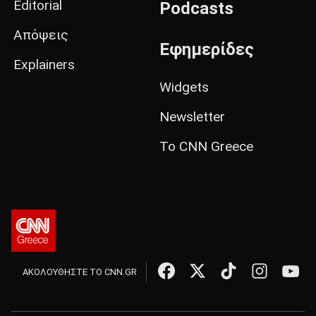
Editorial
Podcasts
Απόψεις
Εφημερίδες
Explainers
Widgets
Newsletter
Το CNN Greece
ΑΚΟΛΟΥΘΗΣΤΕ ΤΟ CNN.GR