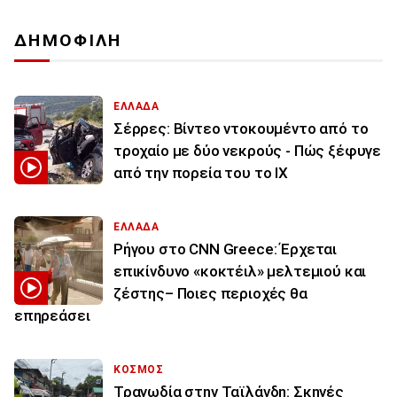
ΔΗΜΟΦΙΛΗ
ΕΛΛΑΔΑ
Σέρρες: Βίντεο ντοκουμέντο από το
τροχαίο με δύο νεκρούς - Πώς ξέφυγε
από την πορεία του το ΙΧ
ΕΛΛΑΔΑ
Ρήγου στο CNN Greece: Έρχεται
επικίνδυνο «κοκτέιλ» μελτεμιού και
ζέστης– Ποιες περιοχές θα
επηρεάσει
ΚΟΣΜΟΣ
Τραγωδία στην Ταϊλάνδη: Σκηνές