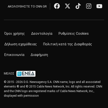
ΑΚΟΛΟΥΘΗΣΤΕ ΤΟ CNN.GR
Όροι χρήσης
Δεοντολογία
Ρυθμίσεις Cookies
Δήλωση εχεμύθειας
Πολιτική κατά της Διαφθοράς
Επικοινωνία
Διαφήμιση
ΜΕΛΟΣ
© 2015 - 2026 D.G. Newsagency S.A. CNN name, logo and all associated
elements ® and © 2015 Cable News Network, Inc. All rights reserved. CNN
and the CNN logo are registered marks of Cable News Network, Inc.,
displayed with permission