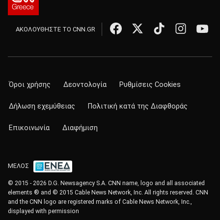
ΑΚΟΛΟΥΘΗΣΤΕ ΤΟ CNN.GR
Όροι χρήσης
Δεοντολογία
Ρυθμίσεις Cookies
Δήλωση εχεμύθειας
Πολιτική κατά της Διαφθοράς
Επικοινωνία
Διαφήμιση
ΜΕΛΟΣ
© 2015 - 2026 D.G. Newsagency S.A. CNN name, logo and all associated
elements ® and © 2015 Cable News Network, Inc. All rights reserved. CNN
and the CNN logo are registered marks of Cable News Network, Inc.,
displayed with permission