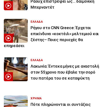
Ράουχ επιστρέφει ως… δαιμονική
Μπερναντέτ
ΕΛΛΑΔΑ
Ρήγου στο CNN Greece: Έρχεται
επικίνδυνο «κοκτέιλ» μελτεμιού και
ζέστης– Ποιες περιοχές θα
επηρεάσει
ΕΛΛΑΔΑ
Λακωνία: Έντεκα μήνες με αναστολή
στον 55χρονο που έβαλε την σορό
του πατέρα του σε καταψύκτη
ΧΡΗΜΑ
Πότε πληρώνονται οι συντάξεις