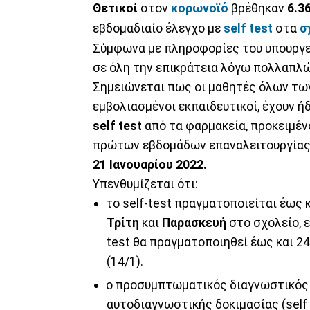
Θετικοί
στον
κορωνοϊό
βρέθηκαν
6.3
εβδομαδιαίο έλεγχο με
self test
στα
σ
Σύμφωνα με πληροφορίες του υπουργε
σε όλη την επικράτεια λόγω πολλαπλ
Σημειώνεται πως οι μαθητές όλων των 
εμβολιασμένοι εκπαιδευτικοί, έχουν 
self test
από τα φαρμακεία, προκειμέν
πρώτων εβδομάδων επαναλειτουργίας
21 Ιανουαρίου 2022.
Υπενθυμίζεται ότι:
το self-test πραγματοποιείται έως 
Τρίτη
και
Παρασκευή
στο σχολείο, ε
test θα πραγματοποιηθεί έως και 2
(14/1).
ο προσυμπτωματικός διαγνωστικός 
αυτοδιαγνωστικής δοκιμασίας (self 