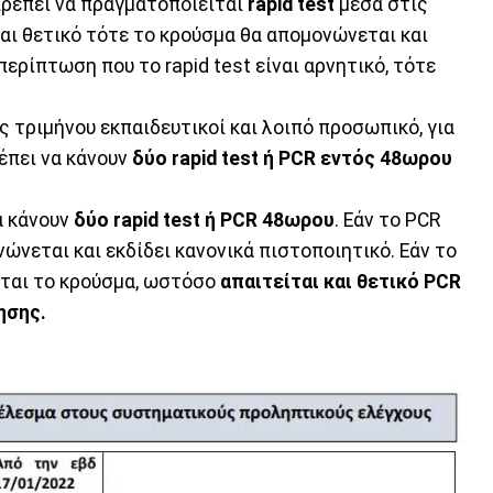
ρέπει να πραγματοποιείται
rapid test
μέσα στις
αι θετικό τότε το κρούσμα θα απομονώνεται και
ερίπτωση που το rapid test είναι αρνητικό, τότε
ς τριμήνου εκπαιδευτικοί και λοιπό προσωπικό, για
έπει να κάνουν
δύο rapid test ή PCR εντός 48ωρου
α κάνουν
δύο rapid test ή PCR 48ωρου
. Εάν το PCR
ώνεται και εκδίδει κανονικά πιστοποιητικό. Εάν το
νεται το κρούσμα, ωστόσο
απαιτείται και θετικό PCR
ησης.