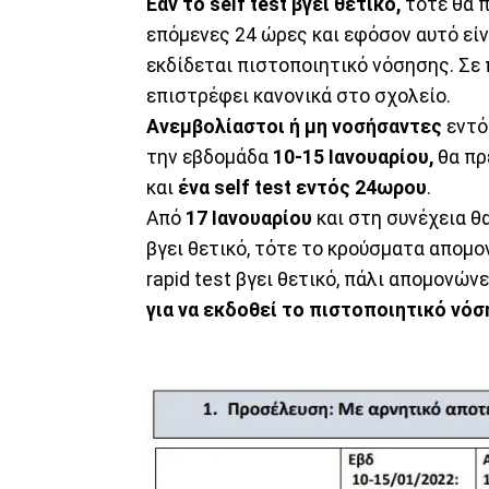
Εάν το self test βγει θετικό,
τότε θα π
επόμενες 24 ώρες και εφόσον αυτό είν
εκδίδεται πιστοποιητικό νόσησης. Σε π
επιστρέφει κανονικά στο σχολείο.
Aνεμβολίαστοι ή μη νοσήσαντες
εντό
την εβδομάδα
10-15 Ιανουαρίου,
θα πρ
και
ένα self test εντός 24ωρου
.
Από
17 Ιανουαρίου
και στη συνέχεια θ
βγει θετικό, τότε το κρούσματα απομον
rapid test βγει θετικό, πάλι απομονώ
για να εκδοθεί το πιστοποιητικό νόσ