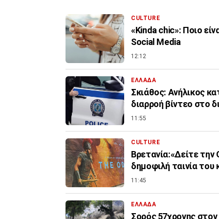
CULTURE
«Kinda chic»: Ποιο εί
Social Media
12:12
ΕΛΛΑΔΑ
Σκιάθος: Ανήλικος κα
διαρροή βίντεο στο δ
11:55
CULTURE
Βρετανία:«Δείτε την 
δημοφιλή ταινία του 
11:45
ΕΛΛΑΔΑ
Σορός 57χρονης στον 