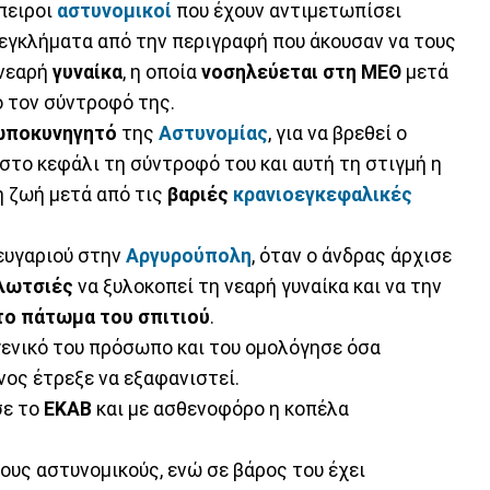
μπειροι
αστυνομικοί
που έχουν αντιμετωπίσει
εγκλήματα από την περιγραφή που άκουσαν να τους
 νεαρή
γυναίκα
, η οποία
νοσηλεύεται στη ΜΕΘ
μετά
ό τον σύντροφό της.
ωποκυνηγητό
της
Αστυνομίας
, για να βρεθεί ο
στο κεφάλι τη σύντροφό του και αυτή τη στιγμή η
τη ζωή μετά από τις
βαριές
κρανιοεγκεφαλικές
ζευγαριού στην
Αργυρούπολη
, όταν ο άνδρας άρχισε
κλωτσιές
να ξυλοκοπεί τη νεαρή γυναίκα και να την
το πάτωμα του σπιτιού
.
ενικό του πρόσωπο και του ομολόγησε όσα
νος έτρεξε να εξαφανιστεί.
σε το
ΕΚΑΒ
και με ασθενοφόρο η κοπέλα
τους αστυνομικούς, ενώ σε βάρος του έχει