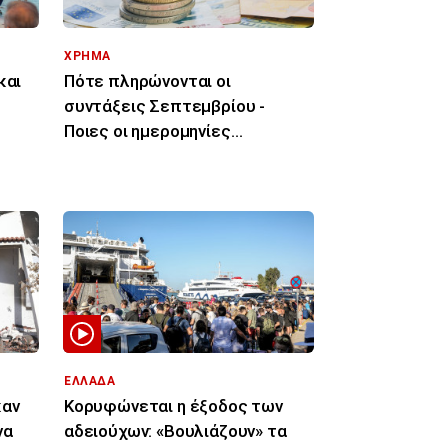
ΧΡΗΜΑ
και
Πότε πληρώνονται οι
συντάξεις Σεπτεμβρίου -
Ποιες οι ημερομηνίες
καταβολής
ΕΛΛΑΔΑ
καν
Κορυφώνεται η έξοδος των
να
αδειούχων: «Βουλιάζουν» τα