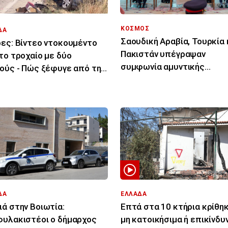
ΚΟΣΜΟΣ
ΔΑ
Σαουδική Αραβία, Τουρκία 
ες: Βίντεο ντοκουμέντο
Πακιστάν υπέγραψαν
το τροχαίο με δύο
συμφωνία αμυντικής
ούς - Πώς ξέφυγε από την
συνεργασίας
ία του το ΙΧ
ΔΑ
ΕΛΛΑΔΑ
ά στην Βοιωτία:
Επτά στα 10 κτήρια κρίθη
υλακιστέοι ο δήμαρχος
μη κατοικήσιμα ή επικίνδυ