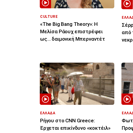
CULTURE
ΕΛΛΑ
«The Big Bang Theory»: Η
Σέρρ
Μελίσα Ράουχ επιστρέφει
από 
ως… δαιμονική Μπερναντέτ
νεκρ
πορε
ΕΛΛΑΔΑ
ΕΛΛΑ
Ρήγου στο CNN Greece:
Φωτι
Έρχεται επικίνδυνο «κοκτέιλ»
Προφ