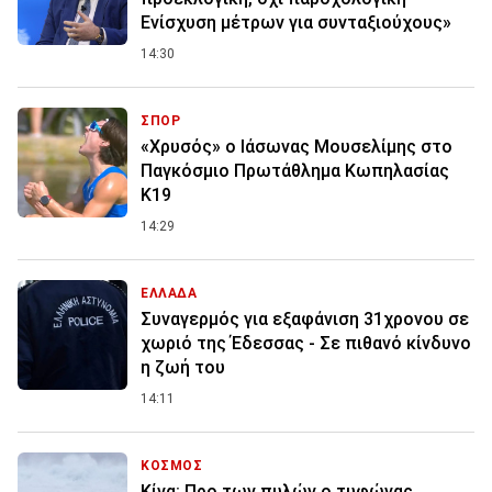
Ενίσχυση μέτρων για συνταξιούχους»
14:30
ΣΠΟΡ
«Χρυσός» ο Ιάσωνας Μουσελίμης στο
Παγκόσμιο Πρωτάθλημα Κωπηλασίας
Κ19
14:29
ΕΛΛΑΔΑ
Συναγερμός για εξαφάνιση 31χρονου σε
χωριό της Έδεσσας - Σε πιθανό κίνδυνο
η ζωή του
14:11
ΚΟΣΜΟΣ
Κίνα: Προ των πυλών ο τυφώνας