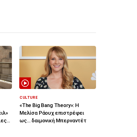
CULTURE
«The Big Bang Theory»: Η
έιλ»
Μελίσα Ράουχ επιστρέφει
ιες
ως… δαιμονική Μπερναντέτ