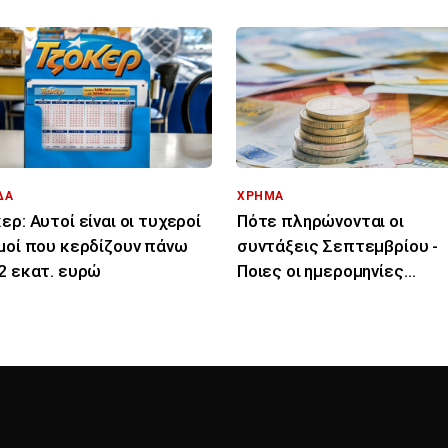
ΔΑ
ΧΡΗΜΑ
ερ: Αυτοί είναι οι τυχεροί
Πότε πληρώνονται οι
μοί που κερδίζουν πάνω
συντάξεις Σεπτεμβρίου -
2 εκατ. ευρώ
Ποιες οι ημερομηνίες
καταβολής