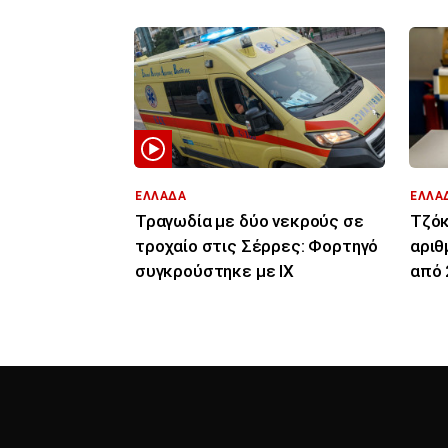
ΕΛΛΑΔΑ
ΕΛΛΑ
Τραγωδία με δύο νεκρούς σε
Τζόκ
τροχαίο στις Σέρρες: Φορτηγό
αριθ
συγκρούστηκε με ΙΧ
από 