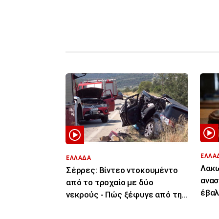
ΕΛΛΑ
ΕΛΛΑΔΑ
Λακω
Σέρρες: Βίντεο ντοκουμέντο
ανασ
από το τροχαίο με δύο
έβαλ
νεκρούς - Πώς ξέφυγε από την
του 
πορεία του το ΙΧ