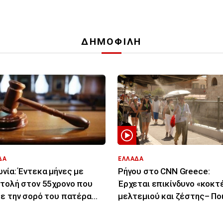
ΔΗΜΟΦΙΛΗ
ΔΑ
ΕΛΛΑΔΑ
νία: Έντεκα μήνες με
Ρήγου στο CNN Greece:
τολή στον 55χρονο που
Έρχεται επικίνδυνο «κοκτ
ε την σορό του πατέρα
μελτεμιού και ζέστης– Πο
σε καταψύκτη
περιοχές θα επηρεάσει