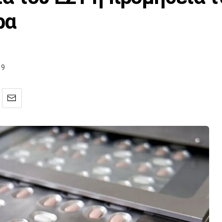
ρα
19