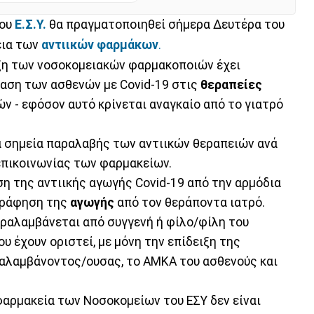
ου
Ε.Σ.Υ.
θα πραγματοποιηθεί σήμερα Δευτέρα του
εια των
αντιικών φαρμάκων
.
ιξη των νοσοκομειακών φαρμακοποιών έχει
αση των ασθενών με Covid-19 στις
θεραπείες
ν - εφόσον αυτό κρίνεται αναγκαίο από το γιατρό
α σημεία παραλαβής των αντιικών θεραπειών ανά
πικοινωνίας των φαρμακείων.
η της αντιικής αγωγής Covid-19 από την αρμόδια
ογράφηση της
αγωγής
από τον θεράποντα ιατρό.
αραλαμβάνεται από συγγενή ή φίλο/φίλη του
υ έχουν οριστεί, με μόνη την επίδειξη της
αλαμβάνοντος/ουσας, το ΑΜΚΑ του ασθενούς και
 φαρμακεία των Νοσοκομείων του ΕΣΥ δεν είναι