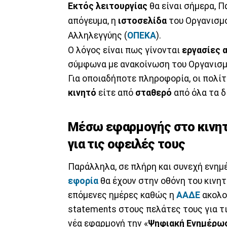
Εκτός λειτουργίας
θα είναι σήμερα, Π
απόγευμα, η
ιστοσελίδα
του Οργανισμ
Αλληλεγγύης (
ΟΠΕΚΑ
).
Ο λόγος είναι πως γίνονται
εργασίες 
σύμφωνα με ανακοίνωση του Οργανισμ
Για οποιαδήποτε πληροφορία, οι πολί
κινητό
είτε από
σταθερό
από όλα τα δ
Μέσω εφαρμογής στο κινητό
για τις οφειλές τους
Παράλληλα, σε πλήρη και συνεχή ενημ
εφορία
θα έχουν στην οθόνη του κινη
επόμενες ημέρες καθώς η
ΑΑΔΕ
ακολο
statements στους πελάτες τους για τ
νέα εφαρμογή την «
Ψηφιακή
Ενημέρωσ