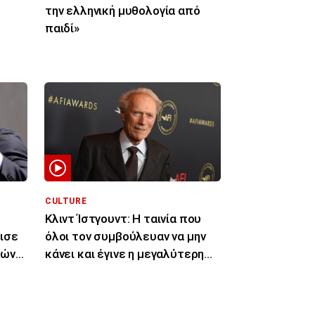
την ελληνική μυθολογία από
παιδί»
CULTURE
Κλιντ Ίστγουντ: Η ταινία που
ισε
όλοι τον συμβούλευαν να μην
κών
κάνει και έγινε η μεγαλύτερη
επιτυχία του