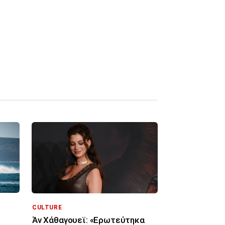
CULTURE
Άν Χάθαγουεϊ: «Ερωτεύτηκα