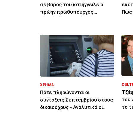
σε βάρος του κατήγγειλε ο
εκατ
πρώην πρωθυπουργός
Πώς 
Γκαμπριέλ Ατάλ
καθα
CULT
ΧΡΗΜΑ
Τζέι
Πότε πληρώνονται οι
του 
συντάξεις Σεπτεμβρίου στους
το τ
δικαιούχους - Αναλυτικά οι
για 
ημερομηνίες