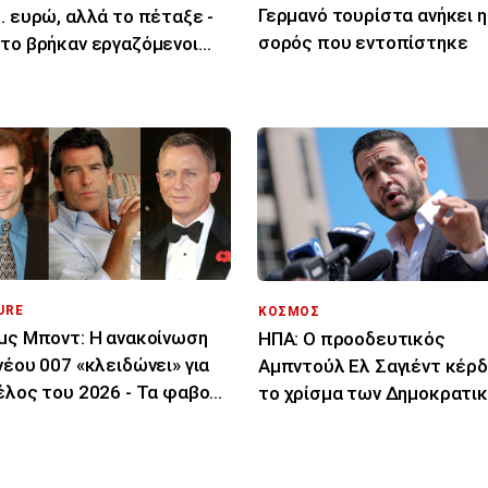
Γερμανό τουρίστα ανήκει η
. ευρώ, αλλά το πέταξε -
σορός που εντοπίστηκε
το βρήκαν εργαζόμενοι
ριότητας
URE
ΚΟΣΜΟΣ
μς Μποντ: Η ανακοίνωση
ΗΠΑ: Ο προοδευτικός
νέου 007 «κλειδώνει» για
Αμπντούλ Ελ Σαγιέντ κέρδ
έλος του 2026 - Τα φαβορί
το χρίσμα των Δημοκρατι
το ρόλο
στο Μίσιγκαν