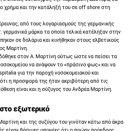
ο χρήμα και την κατάληξή του σε off shore στη
έρευνας, από τους λογαριασμούς της γερμανικής
ατ. γερμανικά μάρκα τα οποία τελικά κατέληξαν στην
ράπηκαν σε δολάρια και κινήθηκαν στους ελβετικούς
ος Μαρτίνη.
δόθηκε στον Α. Μαρτίνη ούτως ώστε να πείσει τα
νοσοκομείου να ανάψουν το «πράσινο φως» και να
pitalia για την παροχή νοσοκομειακού και
ρότι η προσφορά της ήταν ακριβότερη από τις
όθεση είναι και η σύζυγος του Ανδρέα Μαρτίνη.
 στο εξωτερικό
Μαρτίνη και της συζύγου του γινόταν κάτω από άκρα
ές είχαν βάσιμες υποψίες ότι ο πρώην πρόεδρος