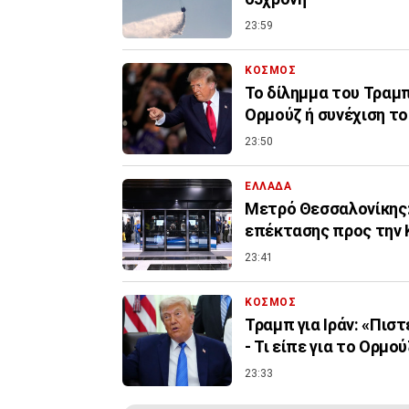
23:59
ΚΟΣΜΟΣ
Το δίλημμα του Τραμπ 
Ορμούζ ή συνέχιση τ
23:50
ΕΛΛΑΔΑ
Μετρό Θεσσαλονίκης:
επέκτασης προς την 
23:41
ΚΟΣΜΟΣ
Τραμπ για Ιράν: «Πισ
- Τι είπε για το Ορμού
23:33