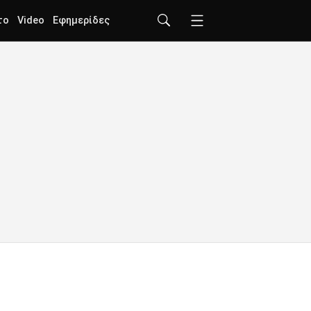
το
Video
Εφημερίδες