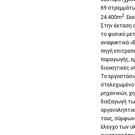
69 στρεμμάτω
2
24.400m
. Εκ
Στην έκταση 
το φυσικό μετ
αναψυκτικά «Β
πηγή επιτραπ
παραγωγής, ε
διοικητικές υ
Το εργοστάσιο
στελεχωμένο 
μηχανικών, χη
διεξαγωγή τω
οργανοληπτικ
τους, σύμφωνα
έλεγχο των υλ