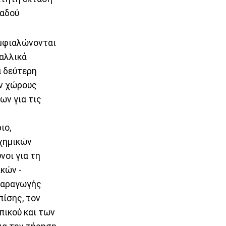
βαδού
εμφιαλώνονται
ταλλικά
α δεύτερη
υν χώρους
ων για τις
ιο,
χημικών
νοι για τη
κών -
 παραγωγής
πίσης, τον
πικού και των