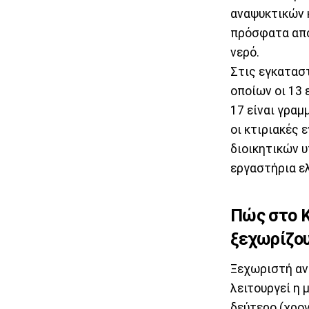
αναψυκτικών 
πρόσφατα από 
νερό.
Στις εγκατασ
οποίων οι 13 
17 είναι γρα
οι κτιριακές
διοικητικών 
εργαστήρια ε
Πώς στο 
ξεχωρίζου
Ξεχωριστή ανα
λειτουργεί η 
δεύτερο (χρον