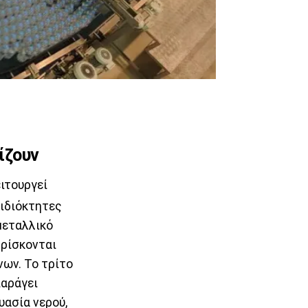
ίζουν
ιτουργεί
ε ιδιόκτητες
μεταλλικό
βρίσκονται
ων. Το τρίτο
παράγει
υασία νερού,