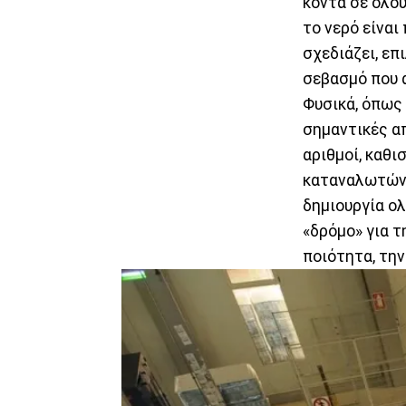
κοντά σε όλου
το νερό είναι
σχεδιάζει, επ
σεβασμό που α
Φυσικά, όπως 
σημαντικές απ
αριθμοί, καθ
καταναλωτών. 
δημιουργία ο
«δρόμο» για τ
ποιότητα, την