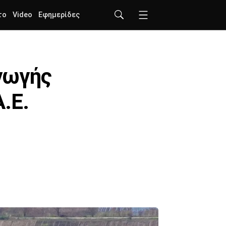
το
Video
Εφημερίδες
γωγής
.Ε.