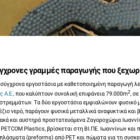
γχρονες γραμμές παραγωγής που ξεχωρ
σύγχρονα εργοστάσια με καθετοποιημένη παραγωγή λε
2
ς Α.Ε.,
που καλύπτουν συνολική επιφάνεια 79.000m
, σ
 στρεμμάτων. Τα δύο εργοστάσια εμφιαλώνουν φυσικό 
έζιο νερό, παράγουν φυσικά μεταλλικά αναψυκτικά και 
ακά και αυστηρά προστατευόμενα Ζαγοροχώρια Ιωαννίν
 PETCOM Plastics, βρίσκεται στη ΒΙ.ΠΕ. Ιωαννίνων και 
πλάσματα (preforms) από PET και πώματα για τη συσκε