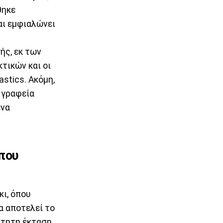
θηκε
αι εμφιαλώνει
ής, εκ των
τικών και οι
stics. Ακόμη,
 γραφεία
ένα
που
κι, όπου
α αποτελεί το
όκτητη έκταση