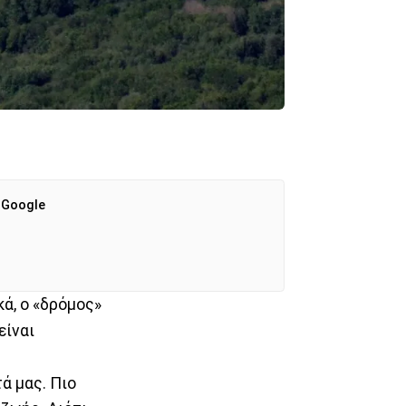
 Google
κά, ο «δρόμος»
είναι
τά μας. Πιο