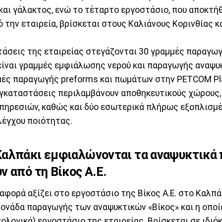
και γάλακτος, ενώ το τέταρτο εργοστάσιο, που αποκτή
την εταιρεία, βρίσκεται στους Καλιάνους Κορινθίας κ
τάσεις της εταιρείας στεγάζονται 30 γραμμές παραγωγ
είναι γραμμές εμφιάλωσης νερού και παραγωγής αναψυκ
μμές παραγωγής preforms και πωμάτων στην PETCOM Pla
 εγκαταστάσεις περιλαμβάνουν αποθηκευτικούς χώρους,
υπηρεσιών, καθώς και δύο εσωτερικά πλήρως εξοπλισμ
λέγχου ποιότητας.
Καλπάκι εμφιαλώνονται τα αναψυκτικά 
ν από τη Βίκος Α.Ε.
φορά αξίζει στο εργοστάσιο της Βίκος Α.Ε. στο Καλπά
μονάδα παραγωγής των αναψυκτικών «Βίκος» και η οποί
ολογικά) εργοστάσιο της εταιρείας. Βρίσκεται σε ιδι