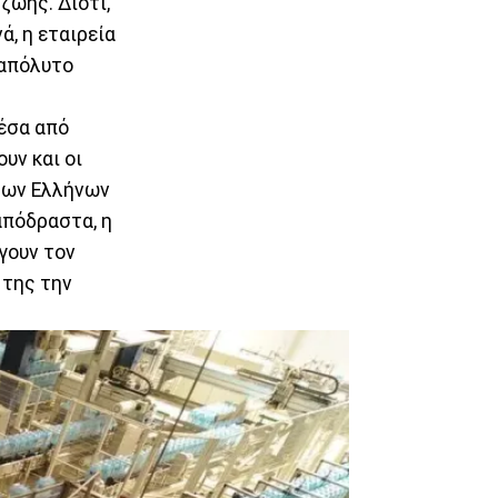
ζωής. Διότι,
ά, η εταιρεία
 απόλυτο
μέσα από
υν και οι
 των Ελλήνων
απόδραστα, η
γουν τον
 της την