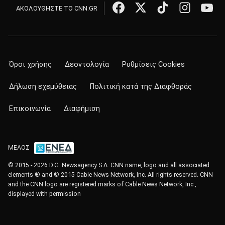
ΑΚΟΛΟΥΘΗΣΤΕ ΤΟ CNN.GR
Όροι χρήσης
Δεοντολογία
Ρυθμίσεις Cookies
Δήλωση εχεμύθειας
Πολιτική κατά της Διαφθοράς
Επικοινωνία
Διαφήμιση
ΜΕΛΟΣ
© 2015 - 2026 D.G. Newsagency S.A. CNN name, logo and all associated
elements ® and © 2015 Cable News Network, Inc. All rights reserved. CNN
and the CNN logo are registered marks of Cable News Network, Inc.,
displayed with permission