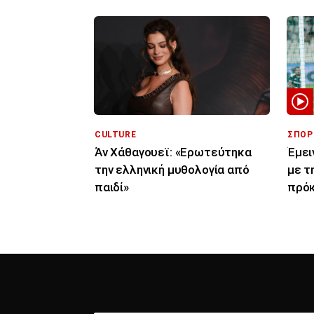
CULTURE
ΣΠΟΡ
Άν Χάθαγουεϊ: «Ερωτεύτηκα
Έμει
την ελληνική μυθολογία από
με τ
παιδί»
πρόκ