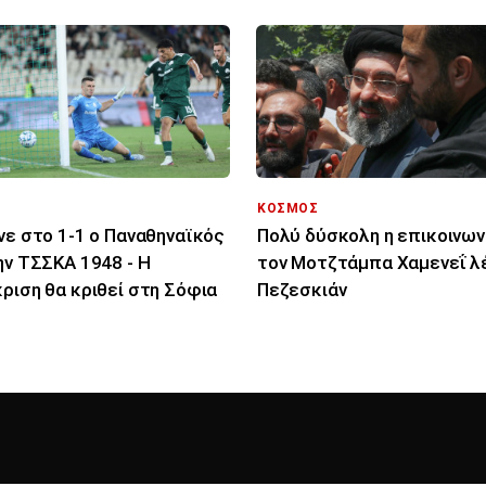
ΚΟΣΜΟΣ
νε στο 1-1 ο Παναθηναϊκός
Πολύ δύσκολη η επικοινων
ην ΤΣΣΚΑ 1948 - Η
τον Μοτζτάμπα Χαμενεΐ λέ
ριση θα κριθεί στη Σόφια
Πεζεσκιάν