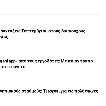
 συντάξεις Σεπτεμβρίου στους δικαιούχους -
νίες
gani app» από τους εργοδότες: Με ποιον τρόπο
από το κινητό
ηπιακούς σταθμούς: Τι ισχύει για τις πολύτεκνες