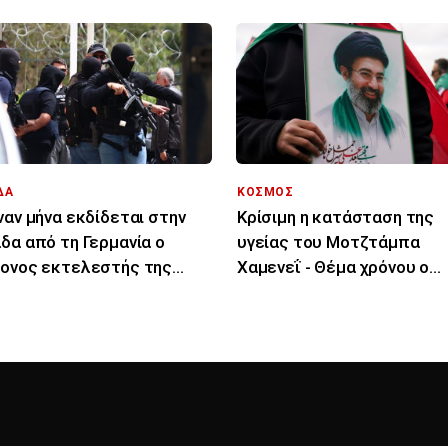
ΔΑ
ΚΟΣΜΟΣ
ναν μήνα εκδίδεται στην
Κρίσιμη η κατάσταση της
δα από τη Γερμανία ο
υγείας του Μοτζτάμπα
ονος εκτελεστής της
Χαμενεΐ - Θέμα χρόνου ο
ek Mafia»
θάνατός του λένε ιρανικά