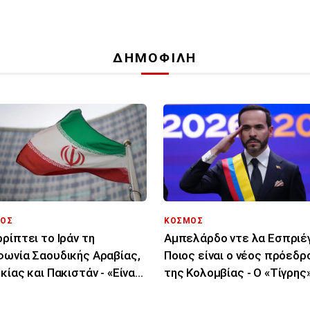
ΔΗΜΟΦΙΛΗ
ΟΣ
ΚΟΣΜΟΣ
ρίπτει το Ιράν τη
Αμπελάρδο ντε λα Εσπριέγ
ωνία Σαουδικής Αραβίας,
Ποιος είναι ο νέος πρόεδρ
κίας και Πακιστάν - «Είναι
της Κολομβίας - Ο «Τίγρης
 στα χαρτιά»
εκατομμυριούχος