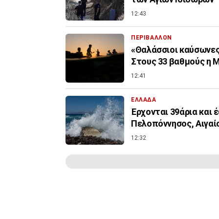
12:43
ΠΕΡΙΒΑΛΛΟΝ
«Θαλάσσιοι καύσωνες»
Στους 33 βαθμούς η 
12:41
ΕΛΛΑΔΑ
Έρχονται 39άρια και 
Πελοπόννησος, Αιγαί
12:32