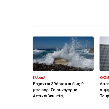
ΕΛΛΑΔΑ
ΚΟΣΜ
Έρχονται 39άρια και έως 9
Απορ
μποφόρ: Σε συναγερμό
συμφ
Αττικοιβοιωτία,
Τουρ
Πελοπόννησος, Αιγαίο για
μόνο
φωτιές