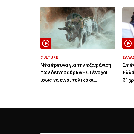
CULTURE
ΕΛΛΑ
Νέα έρευνα για την εξαφάνιση
Σε έ
των δεινοσαύρων - Οι ένοχοι
Ελλά
ίσως να είναι τελικά οι
31χρ
μύκητες
«Gre