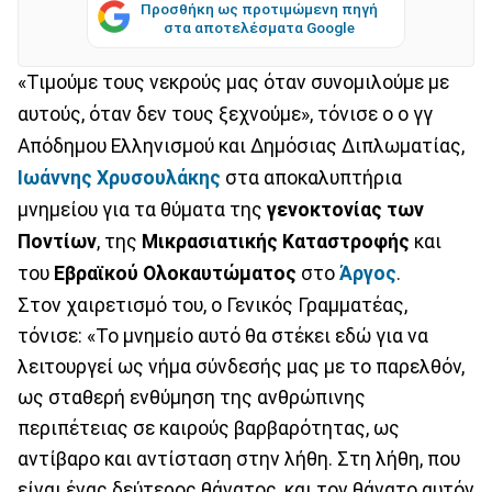
Προσθήκη ως προτιμώμενη πηγή
στα αποτελέσματα Google
«Τιμούμε τους νεκρούς μας όταν συνομιλούμε με
αυτούς, όταν δεν τους ξεχνούμε», τόνισε ο ο γγ
Απόδημου Ελληνισμού και Δημόσιας Διπλωματίας,
Ιωάννης Χρυσουλάκης
στα αποκαλυπτήρια
μνημείου για τα θύματα της
γενοκτονίας των
Ποντίων
, της
Μικρασιατικής Καταστροφής
και
του
Εβραϊκού Ολοκαυτώματος
στο
Άργος
.
Στον χαιρετισμό του, ο Γενικός Γραμματέας,
τόνισε: «Το μνημείο αυτό θα στέκει εδώ για να
λειτουργεί ως νήμα σύνδεσής μας με το παρελθόν,
ως σταθερή ενθύμηση της ανθρώπινης
περιπέτειας σε καιρούς βαρβαρότητας, ως
αντίβαρο και αντίσταση στην λήθη. Στη λήθη, που
είναι ένας δεύτερος θάνατος, και τον θάνατο αυτόν