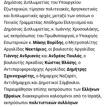
Δημόσιας Διπλωματίας του Υπουργείου
Εξωτερικών, τίμησαν πολιτειακές, θρησκευτικές
και διπλωματικές αρχές, μεταξύ των οποίων ο
Γενικός Γραμματέας Απόδημου Ελληνισμού και
Δημόσιας Διπλωματίας, κ. Ιωάννης Χρυσουλάκης,
ως εκπρόσωπος του Πρωθυπουργού, ο Υπουργός
Εσωτερικών κ.
Μάκης Βορίδης
, ο Μητροπολίτης
Αργολίδας
Νεκτάριος
, οι βουλευτές Αργολίδας
Γιάννης Ανδριανός
και
Ανδρέας Πουλάς
, ο
βουλευτής Αρκαδίας
Κώστας Βλάσης
, ο
Αντιπεριφερειάρχης Αργολίδας
Δημήτρης
Σχοινοχωρίτης,
ο δήμαρχος Ναζαρέτ,
Αντιδήμαρχοι και Δημοτικοί Σύμβουλοι.
Παρευρέθησαν επίσης εκπρόσωποι των
Ελλήνων
Εβραίων
, διακεκριμένοι καλεσμένοι από το Ισραήλ,
εκπρόσωποι
πολιτιστικών συλλόγων