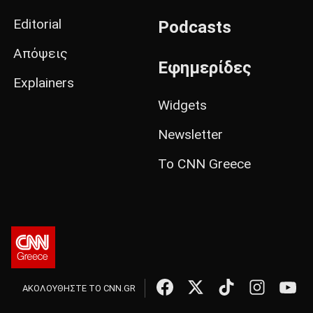
Editorial
Podcasts
Απόψεις
Εφημερίδες
Explainers
Widgets
Newsletter
Το CNN Greece
ΑΚΟΛΟΥΘΗΣΤΕ ΤΟ CNN.GR