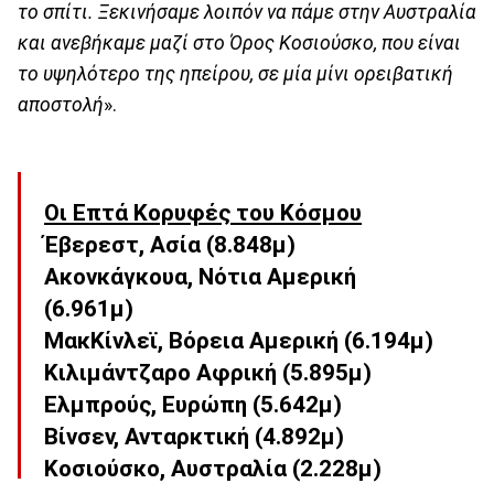
το σπίτι. Ξεκινήσαμε λοιπόν να πάμε στην Αυστραλία
και ανεβήκαμε μαζί στο Όρος Κοσιούσκο, που είναι
το υψηλότερο της ηπείρου, σε μία μίνι ορειβατική
αποστολή
».
Οι Επτά Κορυφές του Κόσμου
Έβερεστ, Ασία (8.848μ)
Ακονκάγκουα, Νότια Αμερική
(6.961μ)
ΜακΚίνλεϊ, Βόρεια Αμερική (6.194μ)
Κιλιμάντζαρο Αφρική (5.895μ)
Ελμπρούς, Ευρώπη (5.642μ)
Βίνσεν, Ανταρκτική (4.892μ)
Κοσιούσκο, Αυστραλία (2.228μ)