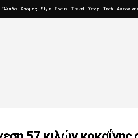
Ελλάδα
Κόσμος
Style
Focus
Travel
Σπορ
Tech
Αυτοκίνη
χεση 57 κιλών κοκαΐνης 