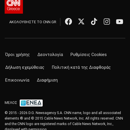
ΑΚΟΛΟΥΘΗΣΤΕ ΤΟ CNN.GR
Όροι χρήσης
Δεοντολογία
Ρυθμίσεις Cookies
Δήλωση εχεμύθειας
Πολιτική κατά της Διαφθοράς
Επικοινωνία
Διαφήμιση
ΜΕΛΟΣ
© 2015 - 2026 D.G. Newsagency S.A. CNN name, logo and all associated
elements ® and © 2015 Cable News Network, Inc. All rights reserved. CNN
and the CNN logo are registered marks of Cable News Network, Inc.,
displayed with permission