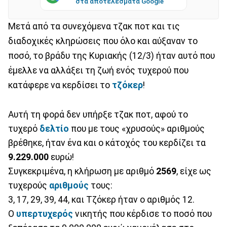
στα αποτελέσματα Google
Μετά από τα συνεχόμενα τζακ ποτ και τις
διαδοχικές κληρώσεις που όλο και αύξαναν το
ποσό, το βράδυ της Κυριακής (12/3) ήταν αυτό που
έμελλε να αλλάξει τη ζωή ενός τυχερού που
κατάφερε να κερδίσει το
τζόκερ
!
Αυτή τη φορά δεν υπήρξε τζακ ποτ, αφού το
τυχερό
δελτίο
που με τους «χρυσούς» αριθμούς
βρέθηκε, ήταν ένα και ο κάτοχός του κερδίζει τα
9.229.000
ευρώ!
Συγκεκριμένα, η κλήρωση με αριθμό
2569
, είχε ως
τυχερούς
αριθμούς
τους:
3, 17, 29, 39, 44, και Τζόκερ ήταν ο αριθμός 12.
Ο
υπερτυχερός
νικητής που κέρδισε το ποσό που