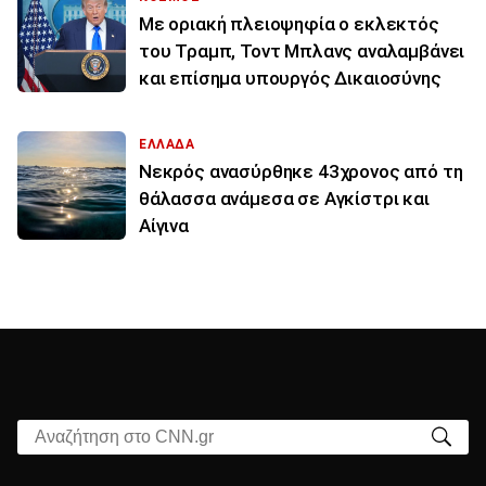
Με οριακή πλειοψηφία ο εκλεκτός
του Τραμπ, Τοντ Μπλανς αναλαμβάνει
και επίσημα υπουργός Δικαιοσύνης
ΕΛΛΑΔΑ
Νεκρός ανασύρθηκε 43χρονος από τη
θάλασσα ανάμεσα σε Αγκίστρι και
Αίγινα
Αναζήτηση στο CNN.gr