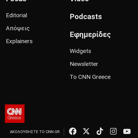
Editorial
Podcasts
Απόψεις
Εφημερίδες
Explainers
Widgets
Newsletter
Το CNN Greece
ΑΚΟΛΟΥΘΗΣΤΕ ΤΟ CNN.GR