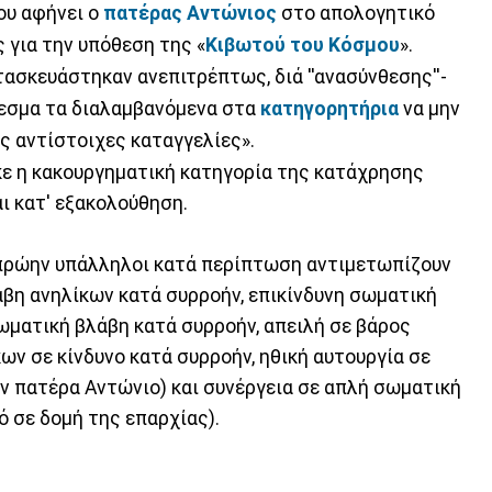
ου αφήνει ο
πατέρας
Αντώνιος
στο απολογητικό
ς για την υπόθεση της «
Κιβωτού
του
Κόσμου
».
ασκευάστηκαν ανεπιτρέπτως, διά ''ανασύνθεσης''-
έλεσμα τα διαλαμβανόμενα στα
κατηγορητήρια
να μην
ς αντίστοιχες καταγγελίες».
κε η κακουργηματική κατηγορία της κατάχρησης
ι κατ' εξακολούθηση.
 πρώην υπάλληλοι κατά περίπτωση αντιμετωπίζουν
άβη ανηλίκων κατά συρροήν, επικίνδυνη σωματική
ωματική βλάβη κατά συρροήν, απειλή σε βάρος
ων σε κίνδυνο κατά συρροήν, ηθική αυτουργία σε
ν πατέρα Αντώνιο) και συνέργεια σε απλή σωματική
 σε δομή της επαρχίας).