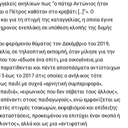
γγελείς ανηλίκων πως ''ο πάτερ Αντώνιος ήταν
ι ο Πέτρος καθόταν στο κρεβάτι […]''». Ο
αι για τη στιγμή της καταγγελίας, η οποία έγινε
19χρονος ενεπλάκη σε υπόθεση κλοπής της δομής
 του φερόμενου θύματος τον Δεκέμβριο του 2019,
ελία, σε τηλεοπτική εκπομπή, όταν μίλησε για την
υ του «έδωσε ένα σπίτι, μια οικογένεια, μια
 παρατίθενται και πέντε αποσπάσματα αντίστοιχων
 έως το 2017 στις οποίες ο ανήλικος τότε
ς παιδί με συχνά «αρνητική συμπεριφορά»,
παιδιά», «ειρωνικός που δεν σέβεται τους άλλους»,
ς απέναντι στους παιδαγωγούς», ενώ εμφανίζεται ως
κετές στιγμές τσακωμών, εκφοβισμού και επίδειξης
καταστάσεις, προκειμένου να επιτύχει έναν σκοπό ή
λοντος», αλλά και ως μια «αντιφατική