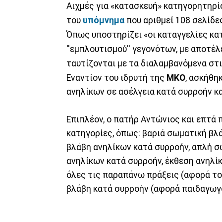
Αιχμές για «κατασκευή» κατηγορητηρί
του
υπόμνημα
που αριθμεί 108 σελίδε
Όπως υποστηρίζει «οι καταγγελίες κατ
''εμπλουτισμού'' γεγονότων, με αποτ
ταυτίζονται με τα διαλαμβανόμενα στι
Εναντίον του ιδρυτή της
ΜΚΟ
, ασκήθη
ανηλίκων σε ασέλγεια κατά συρροήν κα
Επιπλέον, ο πατήρ Αντώνιος και επτά
κατηγορίες, όπως: βαριά σωματική βλ
βλάβη ανηλίκων κατά συρροήν, απλή σ
ανηλίκων κατά συρροήν, έκθεση ανηλίκ
όλες τις παραπάνω πράξεις (αφορά το
βλάβη κατά συρροήν (αφορά παιδαγωγό