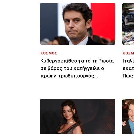
ΚΟΣΜΟΣ
ΚΟΣΜ
Κυβερνοεπίθεση από τη Ρωσία
Ιταλ
σε βάρος του κατήγγειλε ο
εκατ
πρώην πρωθυπουργός
Πώς 
Γκαμπριέλ Ατάλ
καθα