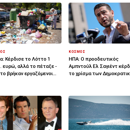
ΟΣ
ΚΟΣΜΟΣ
ία: Κέρδισε το Λόττο 1
ΗΠΑ: Ο προοδευτικός
. ευρώ, αλλά το πέταξε -
Αμπντούλ Ελ Σαγιέντ κέρδ
το βρήκαν εργαζόμενοι
το χρίσμα των Δημοκρατι
ριότητας
στο Μίσιγκαν