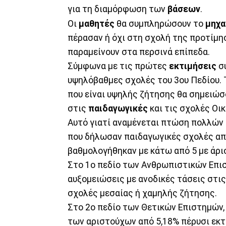
για τη διαμόρφωση των
βάσεων
.
Οι
μαθητές
θα συμπληρώσουν το
μηχα
πέρασαν ή όχι στη σχολή της προτίμησ
παραμείνουν στα περσινά επίπεδα.
Σύμφωνα με τις πρώτες
εκτιμήσεις
συ
υψηλόβαθμες σχολές του 3ου Πεδίου.
που είναι υψηλής ζήτησης θα σημειώσ
στις
παιδαγωγικές
και τις σχολές Οι
Αυτό γιατί αναμένεται πτώση πολλών 
που δήλωσαν παιδαγωγικές σχολές απ
βαθμολογήθηκαν με κάτω από 5 με άρι
Στο 1ο πεδίο των Ανθρωπιστικών Επι
αυξομειώσεις με ανοδικές τάσεις στι
σχολές μεσαίας ή χαμηλής ζήτησης.
Στο 2ο πεδίο των Θετικών Επιστημών
των αριστούχων από 5,18% πέρυσι εκτ