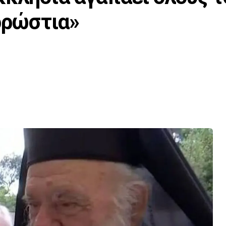
αρρώστια»