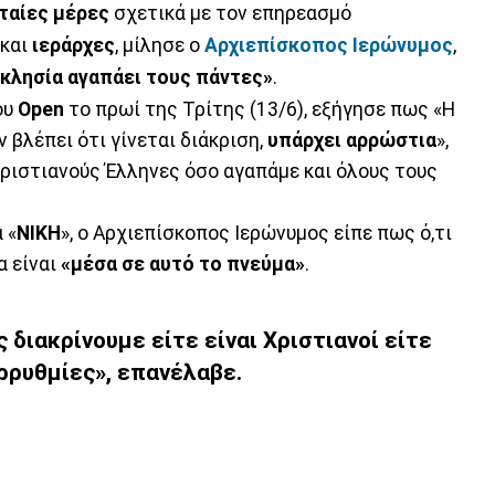
ταίες μέρες
σχετικά με τον επηρεασμό
και
ιεράρχες
, μίλησε ο
Αρχιεπίσκοπος
Ιερώνυμος
,
κκλησία αγαπάει τους πάντες»
.
ου
Open
το πρωί της Τρίτης (13/6), εξήγησε πως «Η
 βλέπει ότι γίνεται διάκριση,
υπάρχει αρρώστια
»,
ριστιανούς Έλληνες όσο αγαπάμε και όλους τους
 «
ΝΙΚΗ
», ο Αρχιεπίσκοπος Ιερώνυμος είπε πως ό,τι
α είναι
«μέσα σε αυτό το πνεύμα»
.
 διακρίνουμε είτε είναι Χριστιανοί είτε
ορρυθμίες», επανέλαβε.