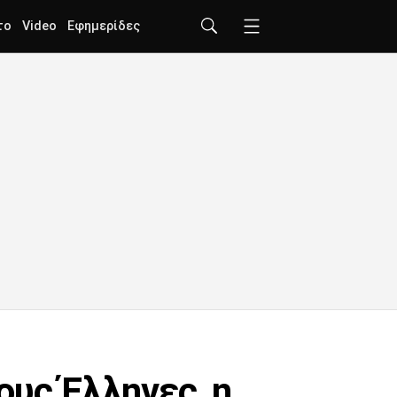
το
Video
Εφημερίδες
ους Έλληνες, η