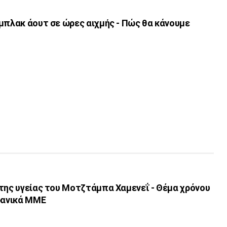
μπλακ άουτ σε ώρες αιχμής - Πώς θα κάνουμε
 της υγείας του Μοτζτάμπα Χαμενεΐ - Θέμα χρόνου
ιρανικά ΜΜΕ