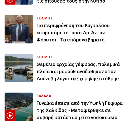
τις σπουδές τους στην Κύπρο
ΚΟΣΜΟΣ
Για περιφρόνηση του Κογκρέσου
«παραπέμπτεται» ο Δρ. Άντονι
Φάουτσι - Τα επόμενα βήματα
ΚΟΣΜΟΣ
Θεμέλια αρχαίας γέφυρας, πολεμικά
πλοία και μαμούθ αναδύθηκαν στον
Δούναβη λόγω της χαμηλής στάθμης
ΕΛΛΑΔΑ
Γυναίκα έπεσε από την Υψηλή Γέφυρα
της Χαλκίδας - Μεταφέρθηκε σε
σοβαρή κατάσταση στο νοσοκομείο